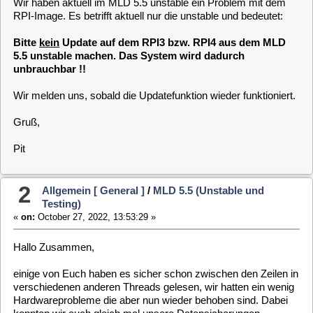
unbrauchbar !!
Wir melden uns, sobald die Updatefunktion wieder funktioniert.
Gruß,
Pit
2
Allgemein [ General ]
/
MLD 5.5 (Unstable und
Testing)
«
on:
October 27, 2022, 13:53:29 »
Hallo Zusammen,
einige von Euch haben es sicher schon zwischen den Zeilen in
verschiedenen anderen Threads gelesen, wir hatten ein wenig
Hardwareprobleme die aber nun wieder behoben sind. Dabei
konnten wir auch gleich mal unsere Datensicherungen
verifizieren, was zum Glück sehr gut geklappt hat. Danke
Claus und Roland im speziellen für die Aktivitäten bei der
Widerherstellung.
Mittlerweile können wir auch wieder
Nightbuilds
für die
MLD
5.5 unstable
und
testing
anbieten. Aktuell erst für die X86
Umgebungen, in ca 1 Woche auch für die arm-Umgebungen.
Die Images stehen in gewohnter Weise auf unserer Homepage