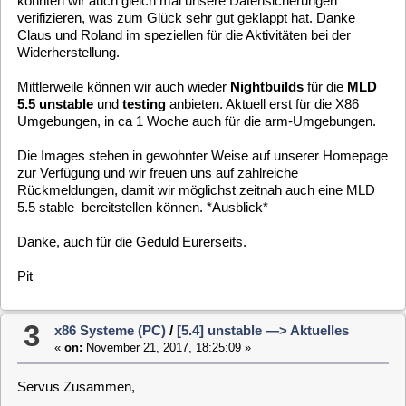
zur Verfügung und wir freuen uns auf zahlreiche
Rückmeldungen, damit wir möglichst zeitnah auch eine MLD
5.5 stable bereitstellen können. *Ausblick*
Danke, auch für die Geduld Eurerseits.
Pit
3
x86 Systeme (PC)
/
[5.4] unstable —> Aktuelles
«
on:
November 21, 2017, 18:25:09 »
Servus Zusammen,
heute kam der lang ersehnte Linuxkernel 4.14.1. durch die
Vorbereitungen in den letzten Tagen, sind wir nun in der Lage
eine MLD 5.4 (64-Bit) bereitzustellen. Und freuen uns über
Feedback, bitte mit
Debug-Log
falls Fehler gefunden werden.
Danke an die gesamte Entwicklermannschaft für die
gemeinsame Suche nach den Kleinigkeiten, besonders in den
letzten Tagen.
Happy Testing der MLD 5.4 unstable.
Gruß,
Pit