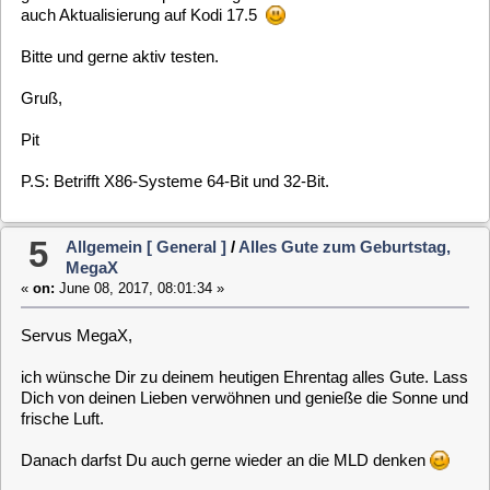
Dich von deinen Lieben verwöhnen und genieße die Sonne und
frische Luft.
Danach darfst Du auch gerne wieder an die MLD denken
Alles Gute,
Pit
6
Allgemeines [ General ]
/
Happy Day Mafe68
«
on:
April 28, 2017, 10:08:31 »
Servus Mario,
perfekt zum Wochenende hast Du deinen Ehrentag. Lass Dich
von deinen Lieben verwöhnen und genieße den Tag. Vielleicht
scheint ja bei Euch schon die Sonne.
Alles Gute,
Pit
7
Allgemein [ General ]
/
Happy Birthday BobW
«
on:
January 13, 2017, 19:25:34 »
Hallo BobW,