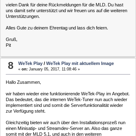
Es gab in der letzten Zeit einige Threads die sich mit der
Anfrage nach den internen Tunern beschäftigt hat, aber ich
wollte hier einen grundlegenden Eintrag aufmachen. Natürlich
können auch hier gerne Rückmeldungen angehängt werden.
Vielen Dank für die Geduld und ich freue mich auf Eure
Rückmeldungen.
Gruß,
Pit
9
WeTek Play
/
MOVED: MLD 5.0.0 -
Entwicklungsumgebung Wetek
«
on:
December 20, 2015, 21:30:52 »
This topic has been moved to
Entwicklung [ Development ]
.
http://www.minidvblinux.de/forum/index.php?topic=7233.0
10
Allgemeines [ General ]
/
Alles Gute zum Ehrentag
MegaX
«
on:
June 08, 2015, 00:00:17 »