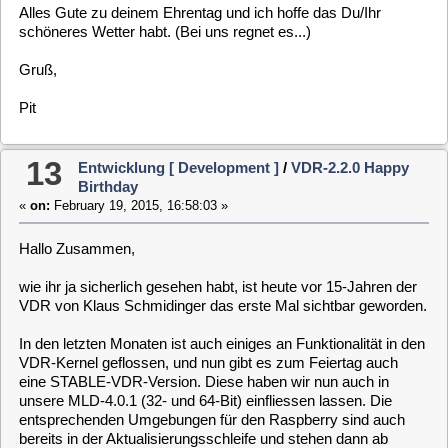
Hallo eos,
wenn meine Informationen korrekt sind, dann darfst Du heute
deinen Ehrentag feiern.
Alles Gute und lass dich verwöhnen. Da es ein Sonntag ist,
habt ihr sicherlich alle Möglichkeiten dazu.
Gruß, und bis bald
Pit
15
Entwicklung [ Development ]
/
NALU-Fillerdaten
bereinigen
«
on:
September 01, 2014, 19:09:27 »
Hallo,
ich habe nun mal den NALU-Fillerdaten-Patch in den VDR
eingebaut und auch eine Test- bzw. Vergleichsaufnahme
gemacht. Und es ist wirklich so, das bei den einzelnen
Sendern unterschiedliche Fillerdatenmengen mitgesendet
werden. Durch den Patch wird die während der Aufnahmen
rausgefiltert und landet somit gar nicht auf der Festplatte.
Hier ist mal der ursprüngliche Thread, falls jemand tiefer