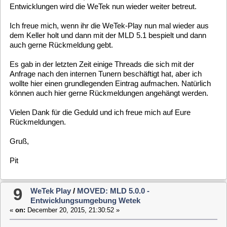
Servus MegaX,
So nun hat es Dich auch erwischt und Du darfst das Jahr
weiterstellen. Manchmal ändert sich ja nicht nur die hintere
Zahl
Lass Dich feiern und genieße den Tag. Ist doch ein toller
Anlass den Wochenstart zu celebrieren.
Gruß.
Pit
11
Allgemeines [ General ]
/
Umbau MLD
Entwicklungsgebung
«
on:
May 28, 2015, 17:33:00 »
Wegen Umbaumaßnahmen an der MLD 4.0.1 wird es in den
nächsten Tagen keine neuen Updaten oder Images geben. Alle
die selber entwickeln sollten in der Zeit kein make checkout
machen.
Sobald wir mit der Umbauaktion fertig sind geben wir euch
Bescheid. Wir bitten euch um Verständnis.
Gruß,
Pit