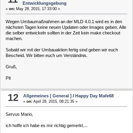
VDR-Kernel geflossen, und nun gibt es zum Feiertag auch
eine STABLE-VDR-Version. Diese haben wir nun auch in
unsere MLD-4.0.1 (32- und 64-Bit) einfliessen lassen. Die
entsprechenden Umgebungen für den Raspberry sind auch
bereits in der Aktualisierungsschleife und stehen dann ab
Morgen bereit.
Wir haben nun schon ein paar Tests auf unseren eigenen
Maschinen gemacht, und die sind positiv gelaufen. Aber wir
haben hier ja auch bestimmt noch weitere User mit anderen
Plugins und Anwendungsbeispielen. Daher sind wir auf Eure
Rückmeldungen angewiesen.
Ja, und es wird auch in den kommenden Tagen die BananaPi-
Hardware unterstützt. Hier bauen wir ebenfalls schon parallel
die neue VDR 2.2.0 mit. Dazu werden wir dann aber einen
eigenen Thread eröffnen.
Also, nun lasst uns mal die neue VDR-Version feiern gehen.
Euer
MLD-Team
14
Allgemeines [ General ]
/
Alles Gute zum
Geburtstag!
«
on:
February 01, 2015, 12:05:20 »