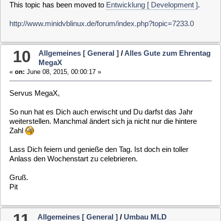
12
Allgemeines [ General ]
/
Happy Day Mafe68
«
on:
April 28, 2015, 08:21:35 »
Servus Mario,
ich hoffe ich habe es mir richtig gemerkt....
Alles Gute zu deinem Ehrentag und ich hoffe das Du/Ihr
schöneres Wetter habt. (Bei uns regnet es...)
Gruß,
Pit
13
Entwicklung [ Development ]
/
VDR-2.2.0 Happy
Birthday
«
on:
February 19, 2015, 16:58:03 »
Hallo Zusammen,
wie ihr ja sicherlich gesehen habt, ist heute vor 15-Jahren der
VDR von Klaus Schmidinger das erste Mal sichtbar geworden.
In den letzten Monaten ist auch einiges an Funktionalität in den