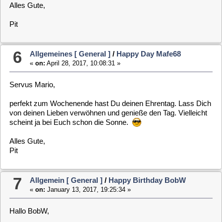
vielen Dank für deine Rückmeldungen für die MLD. Du hast
uns damit sehr unterstützt und wir freuen uns auf die weiteren
Unterstützungen.
Alles Gute zu deinem Ehrentag und lass dich feiern.
Gruß,
Pit
8
WeTek Play
/
WeTek Play mit aktuellem Image
«
on:
January 05, 2017, 11:08:46 »
Hallo Zusammen,
wir haben wieder eine funktionierende WeTek-Play im Angebot.
Das bedeutet, das die internen WeTek-Tuner nun auch wieder
implementiert sind und somit die Serverfunktionalität wieder
zur Verfügung steht.
Gleichzeitig bieten wir auch über den Installationsprozeß nun
einen Minisatip- und Streamdev-Server an. Also das ganze
somit mit der MLD 5.1, und auch in den weiteren
Entwicklungen wird die WeTek nun wieder weiter betreut.
Ich freue mich, wenn ihr die WeTek-Play nun mal wieder aus
dem Keller holt und dann mit der MLD 5.1 bespielt und dann
auch gerne Rückmeldung gebt.