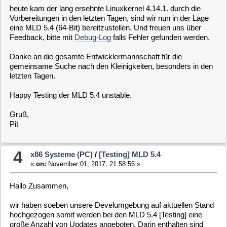
4
x86 Systeme (PC)
/
[Testing] MLD 5.4
«
on:
November 01, 2017, 21:58:56 »
Hallo Zusammen,
wir haben soeben unsere Develumgebung auf aktuellen Stand
hochgezogen somit werden bei den MLD 5.4 [Testing] eine
große Anzahl von Updates angeboten. Darin enthalten sind
auch Aktualisierung auf Kodi 17.5
Bitte und gerne aktiv testen.
Gruß,
Pit
P.S: Betrifft X86-Systeme 64-Bit und 32-Bit.
5
Allgemein [ General ]
/
Alles Gute zum Geburtstag,
MegaX
«
on:
June 08, 2017, 08:01:34 »
Servus MegaX,
ich wünsche Dir zu deinem heutigen Ehrentag alles Gute. Lass