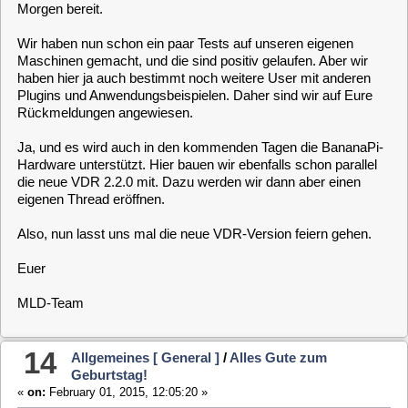
nachlesen möchte:
http://www.vdr-portal.de/board17-
developer/board25-patches/104171-announce-naludump-0-1-
nalu-fill-data-patch/
Sobald der VDR und die Plugins neu gebaut wurde, kann man
im OSD-Setup und Aufnahme diese Option "Fillerdaten
während der Aufnahme löschen" aktivieren.
Gruß,
Pit
P.S: Ich habe keine Einbußen bei Qualität und Komfort
(Spulen, Ton) oder ähnlichem festgestellt.