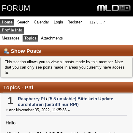
FORUM
Home
Search
Calendar
Login
Register
[
1
]
2
3
...
7
Profile Info
Messages
Topics
Attachments
Show Posts
This section allows you to view all posts made by this member. Note
that you can only see posts made in areas you currently have access
to.
Topics - P3f
1
Raspberry PI
/
[5.5 unstable] Bitte kein Update
durchführen (betrifft nur RPI)
«
on:
November 05, 2022, 11:25:33 »
Hallo,
Wir haben aktuell im MLD 5.5 unstable ein Problem mit dem
RPI-Image. Es betrifft aktuell nur die unstable und bedeutet:
Bitte
kein
Update auf dem RPI3 bzw. RPI4 aus dem MLD
5.5 unstable machen. Das System wird dadurch