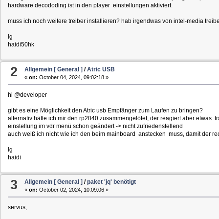
hardware decododing ist in den player einstellungen aktiviert.
muss ich noch weitere treiber installieren? hab irgendwas von intel-media treiber
lg
haidi50hk
2
Allgemein [ General ]
/
Atric USB
«
on:
October 04, 2024, 09:02:18 »
hi @developer
gibt es eine Möglichkeit den Atric usb Empfänger zum Laufen zu bringen?
alternativ hätte ich mir den rp2040 zusammengelötet, der reagiert aber etwas t
einstellung im vdr menü schon geändert -> nicht zufriedenstellend
auch weiß ich nicht wie ich den beim mainboard anstecken muss, damit der rec
lg
haidi
3
Allgemein [ General ]
/
paket 'jq' benötigt
«
on:
October 02, 2024, 10:09:06 »
servus,