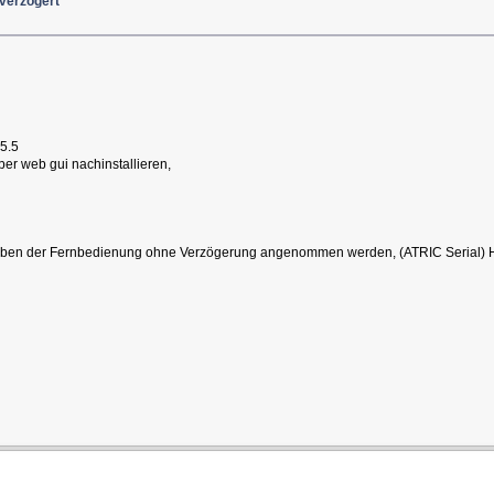
 verzögert
5.5
er web gui nachinstallieren,
Eingaben der Fernbedienung ohne Verzögerung angenommen werden, (ATRIC Serial)