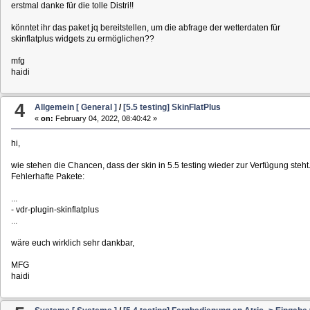
erstmal danke für die tolle Distri!!
könntet ihr das paket jq bereitstellen, um die abfrage der wetterdaten für
skinflatplus widgets zu ermöglichen??
mfg
haidi
4
Allgemein [ General ]
/
[5.5 testing] SkinFlatPlus
«
on:
February 04, 2022, 08:40:42 »
hi,
wie stehen die Chancen, dass der skin in 5.5 testing wieder zur Verfügung steht
Fehlerhafte Pakete:
...
- vdr-plugin-skinflatplus
...
wäre euch wirklich sehr dankbar,
MFG
haidi