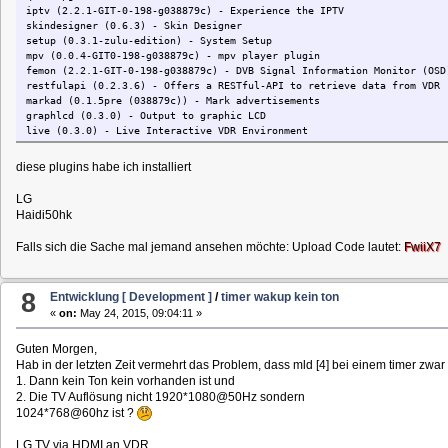
KEY_9 0x12c9
iptv (2.2.1-GIT-0-198-g038879c) - Experience the IPTV
KEY_0 0x12c0
skindesigner (0.6.3) - Skin Designer
KEY_RED 0x02c0
setup (0.3.1-zulu-edition) - System Setup
KEY_GREEN 0x02c1
mpv (0.0.4-GIT0-198-g038879c) - mpv player plugin
KEY_YELLOW 0x02c2
femon (2.2.1-GIT-0-198-g038879c) - DVB Signal Information Monitor (OSD
KEY_BLUE 0x02c3
restfulapi (0.2.3.6) - Offers a RESTful-API to retrieve data from VDR
KEY_CHANNEL 0x02d3
markad (0.1.5pre (038879c)) - Mark advertisements
KEY_FAVORITES 0x02cd
graphlcd (0.3.0) - Output to graphic LCD
KEY_PVR 0x02ce
live (0.3.0) - Live Interactive VDR Environment
KEY_TIME 0x02cf
KEY_SETUP 0x02d0
diese plugins habe ich installiert
KEY_PROG1 0x02f0
KEY_PROG2 0x02f1
KEY_PROG3 0x02f2
LG
KEY_PROG4 0x02f3
Haidi50hk
KEY_AUDIO 0x02f4
KEY_VIDEO 0x02f5
Falls sich die Sache mal jemand ansehen möchte: Upload Code lautet:
FwiiX7
KEY_IMAGES 0x02f6
KEY_FN 0x02f7
KEY_SCREEN 0x02f8
8
Entwicklung [ Development ]
/
timer wakup kein ton
KEY_POWER2 0x12cc # Harmony "Power Off/Power Toggle"
«
on:
May 24, 2015, 09:04:11 »
KEY_POWER 0x12cb # Harmony "Power On(/Off)"
KEY_MODE 0x02d1
KEY_SUBTITLE 0x02d2
Guten Morgen,
end codes
Hab in der letzten Zeit vermehrt das Problem, dass mld [4] bei einem timer zwar
end remote
1. Dann kein Ton kein vorhanden ist und
2. Die TV Auflösung nicht 1920*1080@50Hz sondern
1024*768@60hz ist ?
LG TV via HDMI an VDR