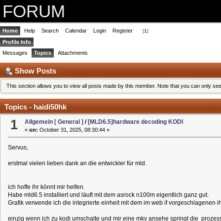
FORUM
Home
Help
Search
Calendar
Login
Register
[
1
]
Profile Info
Messages
Topics
Attachments
Show Posts
This section allows you to view all posts made by this member. Note that you can only se
Topics - haidi50hk
1
Allgemein [ General ]
/
[MLD6.5]hardware decoding KODI
«
on:
October 31, 2025, 08:30:44 »
Servus,
erstmal vielen lieben dank an die entwickler für mld.
ich hoffe ihr könnt mir helfen.
Habe mld6.5 installiert und läuft mit dem asrock n100m eigentlich ganz gut.
Grafik verwende ich die integrierte einheit mit dem im web if vorgeschlagenen ih
einzig wenn ich zu kodi umschalte und mir eine mkv ansehe springt die prozesso