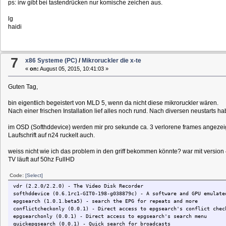
ps: irw gibt bei tastendrücken nur komische zeichen aus.
KEY_VOLUMEDOWN 0x12d1
KEY_CHANNELDOWN 0x12e1
lg
KEY_CHANNELUP 0x12e0
haidi
KEY_PREVIOUS 0x12e2
KEY_UP 0x02c4
KEY_DOWN 0x02c5
KEY_LEFT 0x02c6
7
x86 Systeme (PC)
/
Mikroruckler die x-te
KEY_RIGHT 0x02c7
KEY_OK 0x02c8
«
on:
August 05, 2015, 10:41:03 »
KEY_MENU 0x02c9
KEY_ESC 0x02ca
Guten Tag,
KEY_EPG 0x02cb
KEY_INFO 0x02cc
bin eigentlich begeistert von MLD 5, wenn da nicht diese mikroruckler wären.
KEY_STOP 0x12f6
Nach einer frischen Installation lief alles noch rund. Nach diversen neustarts ha
KEY_BACK 0x12f0
KEY_NEXT 0x12f1
im OSD (Softhddevice) werden mir pro sekunde ca. 3 verlorene frames angezeig
KEY_PLAY 0x12f5
Laufschrift auf n24 ruckelt auch.
KEY_RECORD 0x12f7
KEY_REWIND 0x12f2
weiss nicht wie ich das problem in den griff bekommen könnte? war mit version
KEY_FASTFORWARD 0x12f4
KEY_PAUSE 0x12f3
TV läuft auf 50hz FullHD
KEY_1 0x12c1
KEY_2 0x12c2
Code:
[Select]
KEY_3 0x12c3
vdr (2.2.0/2.2.0) - The Video Disk Recorder
KEY_4 0x12c4
softhddevice (0.6.1rc1-GIT0-198-g038879c) - A software and GPU emulate
KEY_5 0x12c5
epgsearch (1.0.1.beta5) - search the EPG for repeats and more
KEY_6 0x12c6
conflictcheckonly (0.0.1) - Direct access to epgsearch's conflict chec
KEY_7 0x12c7
epgsearchonly (0.0.1) - Direct access to epgsearch's search menu
KEY_8 0x12c8
quickepgsearch (0.0.1) - Quick search for broadcasts