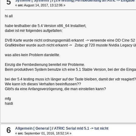
5
Systeme [ Systems ]
/
[5.4 testing] Fernbedienung an Atric -> Eingabe
«
on:
August 14, 2017, 13:12:06 »
hi all
habe testhalber die 5.4 Version x86_64 Installiert,
dabei ist mir folgendes aufgefallen:
DVB Karte wurde nicht ordnungsgemäß erkannt -> verwende eine DD Cine S2 
Grafiktreiber wurde auch nicht erkannt -> Zotac gt 720 musste Nvidia Legacy üb
was alles kein Problem darstellte.
Einzig die Fernbedienung bereitet mir Probleme.
Beim produktiven System benutze ich eine 5.1 Stable Version, bei der die 
bei der 5.4 testing muss ich länger auf der Taste bleiben, damit der vdr reagiert?
Wie kann ich dieses Verhalten beeinflussen??
Gibt's da eine Anfangsverzögerung, die man einstellen kann?
mfg
haidi
6
Allgemein [ General ]
/
ATRIC Serial mld 5.1 -> tut nicht
«
on:
September 01, 2016, 18:52:14 »