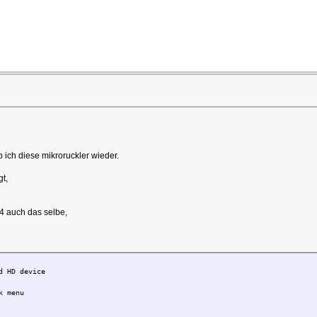
b ich diese mikroruckler wieder.
t,
 4 auch das selbe,
d HD device
k menu