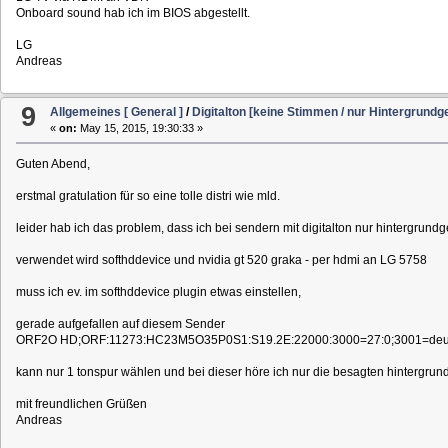
Onboard sound hab ich im BIOS abgestellt.
LG
Andreas
9
Allgemeines [ General ]
/
Digitalton [keine Stimmen / nur Hintergrund
«
on:
May 15, 2015, 19:30:33 »
Guten Abend,
erstmal gratulation für so eine tolle distri wie mld.
leider hab ich das problem, dass ich bei sendern mit digitalton nur hintergrund
verwendet wird softhddevice und nvidia gt 520 graka - per hdmi an LG 5758
muss ich ev. im softhddevice plugin etwas einstellen,
gerade aufgefallen auf diesem Sender
ORF2O HD;ORF:11273:HC23M5O35P0S1:S19.2E:22000:3000=27:0;3001=deu@
kann nur 1 tonspur wählen und bei dieser höre ich nur die besagten hintergru
mit freundlichen Grüßen
Andreas