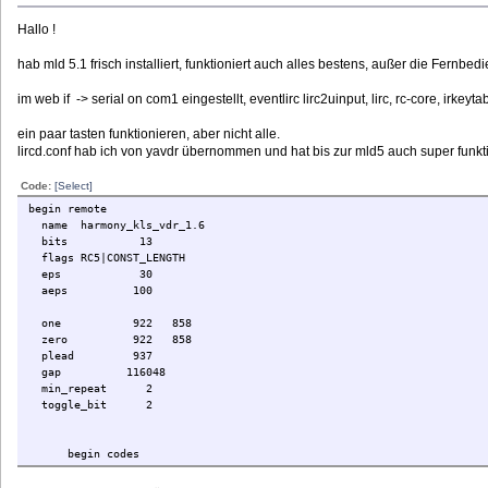
Hallo !
hab mld 5.1 frisch installiert, funktioniert auch alles bestens, außer die Fernbedie
im web if -> serial on com1 eingestellt, eventlirc lirc2uinput, lirc, rc-core, irkeytabl
ein paar tasten funktionieren, aber nicht alle.
lircd.conf hab ich von yavdr übernommen und hat bis zur mld5 auch super funkti
Code:
[Select]
begin remote
name harmony_kls_vdr_1.6
bits 13
flags RC5|CONST_LENGTH
eps 30
aeps 100
one 922 858
zero 922 858
plead 937
gap 116048
min_repeat 2
toggle_bit 2
begin codes
KEY_MUTE 0x12cd
KEY_VOLUMEUP 0x12d0