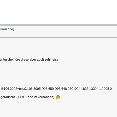
geräusche]
geräusche höre diese aber auch sehr leise.
106,3002=mis@106:3005:D98,650,D95,648,98C,9C4,1833:13304:1:1005:0
ndgeräusche ( ORF Karte ist vorhanden)