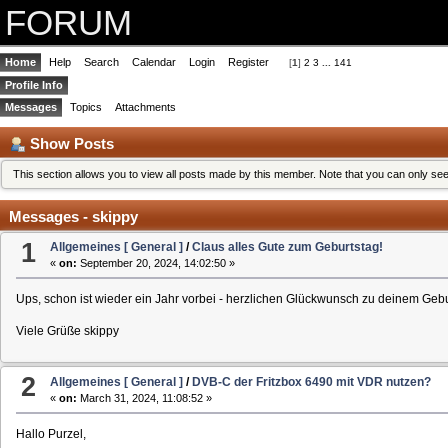
FORUM
Home
Help
Search
Calendar
Login
Register
[
1
]
2
3
...
141
Profile Info
Messages
Topics
Attachments
Show Posts
This section allows you to view all posts made by this member. Note that you can only se
Messages - skippy
1
Allgemeines [ General ]
/
Claus alles Gute zum Geburtstag!
«
on:
September 20, 2024, 14:02:50 »
Ups, schon ist wieder ein Jahr vorbei - herzlichen Glückwunsch zu deinem Geb
Viele Grüße skippy
2
Allgemeines [ General ]
/
DVB-C der Fritzbox 6490 mit VDR nutzen?
«
on:
March 31, 2024, 11:08:52 »
Hallo Purzel,