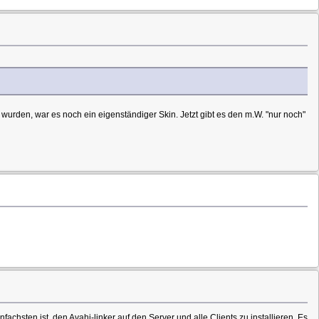
wurden, war es noch ein eigenständiger Skin. Jetzt gibt es den m.W. "nur noch"
hsten ist, den Avahi-linker auf den Server und alle Clients zu installieren. Es