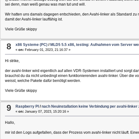
sei denn, man weiß genau was man tut und will.
Wir hatten uns damals dagegen entschieden, den Avahi-linker als Standard zu 
damit der Avahi-linker lauffähig ist.
Viele Grüße skippy
8
x86 Systeme (PC)
/
MLD5 5.5 x86, testing: Aufnahmen vom Server wer
«
on:
February 01, 2023, 21:16:37 »
Hi strike,
der avahi-linker wird eigentlich auf allen VDR-Systemen installiert und sorgt
brauchst du da nicht unbedingt einen funktionierenden avahi-linker. Über die vo
weisst, welche Pakete dafür benötigt werden.
Viele Grüße skippy
9
Raspberry PI
/
nach Neuinstallation keine Verbindung per avahi-linke
«
on:
January 07, 2023, 15:20:16 »
Hallo,
mir ist den Logs aufgefallen, dass der Prozess vom avahi-linker nicht läuft. Ei