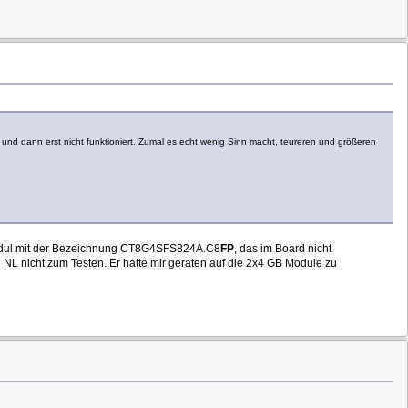
nd dann erst nicht funktioniert. Zumal es echt wenig Sinn macht, teureren und größeren
n Modul mit der Bezeichnung CT8G4SFS824A.C8
FP
, das im Board nicht
n NL nicht zum Testen. Er hatte mir geraten auf die 2x4 GB Module zu