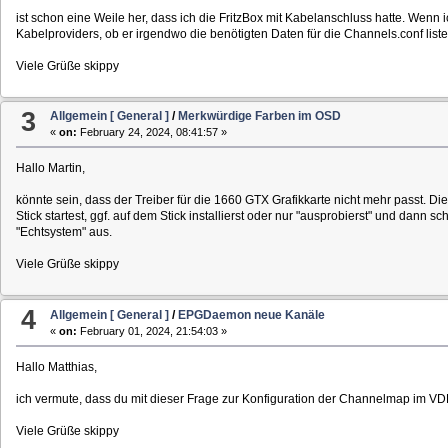
ist schon eine Weile her, dass ich die FritzBox mit Kabelanschluss hatte. Wenn 
Kabelproviders, ob er irgendwo die benötigten Daten für die Channels.conf listet 
Viele Grüße skippy
3
Allgemein [ General ]
/
Merkwürdige Farben im OSD
«
on:
February 24, 2024, 08:41:57 »
Hallo Martin,
könnte sein, dass der Treiber für die 1660 GTX Grafikkarte nicht mehr passt. D
Stick startest, ggf. auf dem Stick installierst oder nur "ausprobierst" und da
"Echtsystem" aus.
Viele Grüße skippy
4
Allgemein [ General ]
/
EPGDaemon neue Kanäle
«
on:
February 01, 2024, 21:54:03 »
Hallo Matthias,
ich vermute, dass du mit dieser Frage zur Konfiguration der Channelmap im VD
Viele Grüße skippy