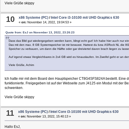
Viele Grüße skippy
10
x86 Systeme (PC)
/
Intel Core i3-10100 mit UHD Graphics 630
«
on:
November 14, 2022, 19:04:53 »
Quote from: EsJ on November 13, 2022, 23:26:23
Dass das Bild gut wiedergegeben werden kann, klingt echt gut! Ich habe hier auch nur e
Das mit den max. 8 GB Systemspeicher ist mir bewusst. Hattest du bzw. ASRock NL die 8G
Speicher zu verbauen, um dann die Hälfte oder gar dreiviertel davon brach liegen zu lass
Auf irgend etwas Vergleichbares in 2x4 GB wird es hinauslaufen. Im Zweifel geht er an de
Viele Grüße, Achim
Ich hatte mir mit dem Board den Hauptspeicher CT8G4SFS824A bestellt. Eine d
funktionierte. Freigegeben ist auf der Webseite zum J4125 ein Modul mit de
schwenken.
Viele Grüße skippy
11
x86 Systeme (PC)
/
Intel Core i3-10100 mit UHD Graphics 630
«
on:
November 13, 2022, 15:40:13 »
Hallo EsJ,