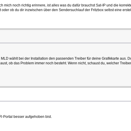
ich mich noch richtig erinnere, ist alles was du dafür brauchst Sat-IP und die korr
oder ob du dir inzwischen über den Sendersuchlauf der Fritzbox selbst eine erstellen
ie MLD wählt bei der Installation den passenden Treiber für deine Grafikkarte aus.
nn schaust, ob das Problem immer noch besteht. Wenn nicht, schaust du, welcher Tre
R-Portal besser aufgehoben bist.