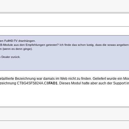
inen FullHD-TV dranhängen.
B-Module aus den Empfehlungen getestet? Ich finde das schon lustig, dass die sowas angeben u
en (wenn es denn ginge).
n Dealer zurück.
etaillierte Bezeichnung war damals im Web nicht zu finden. Geliefert wurde ei
r Bezeichnung CT8G4SFS824A.C8
FAD1
. Dieses Modul hatte aber auch der Support i