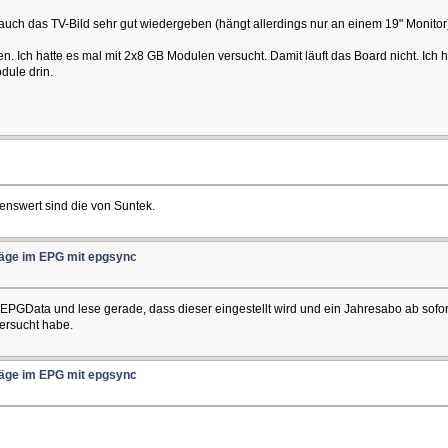
uch das TV-Bild sehr gut wiedergeben (hängt allerdings nur an einem 19" Monitor
. Ich hatte es mal mit 2x8 GB Modulen versucht. Damit läuft das Board nicht. Ich
dule drin.
nswert sind die von Suntek.
träge im EPG mit epgsync
GData und lese gerade, dass dieser eingestellt wird und ein Jahresabo ab sofort
ersucht habe.
träge im EPG mit epgsync