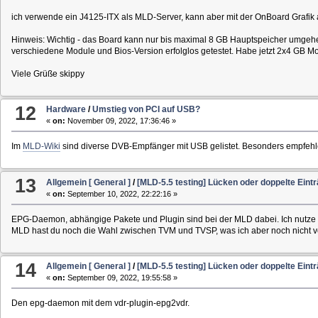
ich verwende ein J4125-ITX als MLD-Server, kann aber mit der OnBoard Grafik a
Hinweis: Wichtig - das Board kann nur bis maximal 8 GB Hauptspeicher umgehen
verschiedene Module und Bios-Version erfolglos getestet. Habe jetzt 2x4 GB Mo
Viele Grüße skippy
12
Hardware
/
Umstieg von PCI auf USB?
«
on:
November 09, 2022, 17:36:46 »
Im
MLD-Wiki
sind diverse DVB-Empfänger mit USB gelistet. Besonders empfehle
13
Allgemein [ General ]
/
[MLD-5.5 testing] Lücken oder doppelte Ein
«
on:
September 10, 2022, 22:22:16 »
EPG-Daemon, abhängige Pakete und Plugin sind bei der MLD dabei. Ich nutze EP
MLD hast du noch die Wahl zwischen TVM und TVSP, was ich aber noch nicht v
14
Allgemein [ General ]
/
[MLD-5.5 testing] Lücken oder doppelte Ein
«
on:
September 09, 2022, 19:55:58 »
Den epg-daemon mit dem vdr-plugin-epg2vdr.