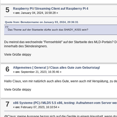
5
Raspberry PI
/
Streaming Client auf Raspberry Pi 4
«
on:
January 04, 2024, 16:58:28 »
Quote from: Benutzername on January 03, 2024, 20:36:31
Das Theme auf der Startseite dürfte auch das SHADY_KISS sein?
Du meinst das wechselnde "Fernsehbild" auf der Startseite des MLD-Portals? Das
innerhalb des Skindesingners.
Viele Grüße skippy
6
Allgemeines [ General ]
/
Claus alles Gute zum Geburtstag!
«
on:
September 21, 2023, 16:35:46 »
Hallo Claus, von mir natürlich auch alles Gute, wenn auch mit Verspätung, zu dei
Viele Grüße skippy
7
x86 Systeme (PC)
/
MLD5 5.5 x86, testing: Aufnahmen vom Server wer
«
on:
February 07, 2023, 16:10:54 »
@Claus: meine Aussage bezog sich auf die Geräte in einem Haushalt, wenn dort d