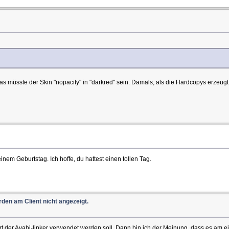
 müsste der Skin "nopacity" in "darkred" sein. Damals, als die Hardcopys erzeugt 
nem Geburtstag. Ich hoffe, du hattest einen tollen Tag.
den am Client nicht angezeigt.
er Avahi-linker verwendet werden soll. Dann bin ich der Meinung, dass es am einfac