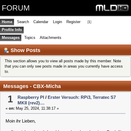
FORUM
Home
Search
Calendar
Login
Register
[
1
]
Profile Info
Messages
Topics
Attachments
Show Posts
This section allows you to view all posts made by this member. Note
that you can only see posts made in areas you currently have access
to.
Messages - CBX-Micha
1
Raspberry PI
/
Erster Versuch: RPi3, Terratec S7
MKII (rev2)....
«
on:
May 25, 2024, 11:38:17 »
Moin ihr Lieben,
wollte mich mal zurückmelden und noch mal meinen Dank für
die gute Hilfe aussprechen.
Ich habe das Projekt allerdings eingestellt. Gründe dafür sind
hauptsächlich, dass die Nummer mit 4 CinergyS2 bereits über
dem Limit läuft (PI4) und wirtschaftlich gesehen ein SAT2IP