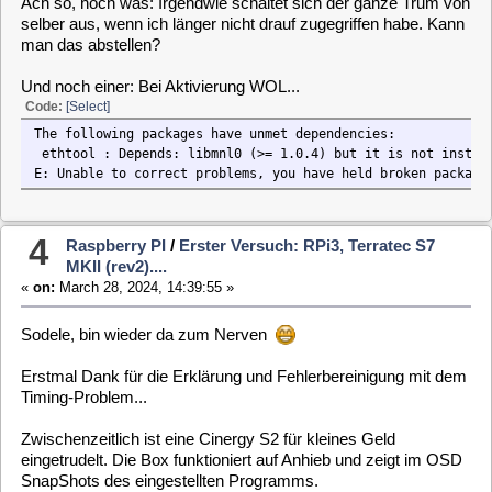
Sodele, bin wieder da zum Nerven
Erstmal Dank für die Erklärung und Fehlerbereinigung mit dem
Timing-Problem...
Zwischenzeitlich ist eine Cinergy S2 für kleines Geld
eingetrudelt. Die Box funktioniert auf Anhieb und zeigt im OSD
SnapShots des eingestellten Programms.
So weit, so gut...
Da ich das ganze Geraffel auf dem Dachboden verstauen will,
frage ich mich gerade, wie ich denn z.B. mit VLC oder einem
Browser das Programm über's LAN abgreifen kann?
VLC selbst sieht den MLD-Server nicht unter den
Verbindungen unter "Lokales Netzwerk". Muss ich da noch
was aktivieren in MLD?
5
Raspberry PI
/
Erster Versuch: RPi3, Terratec S7
MKII (rev2)....
«
on:
March 23, 2024, 10:47:18 »
... gut zu wissen...
Ich bekomme morgen leihweise einen HDMI-Monitor vom
Nachbarn. Dann teste ich das noch mal mit der TerraTec...
Falls sich mein Verdacht dadurch erhärten lässt, versuche ich
mal die Cinergy zu bekommen