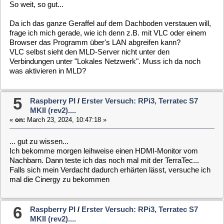
6
Raspberry PI
/
Erster Versuch: RPi3, Terratec S7
MKII (rev2)....
«
on:
March 22, 2024, 17:12:00 »
Quote from: clausmuus on March 22, 2024, 17:09:19
Außerdem ist zu sehen, dass Du die Server Variante installiert hast.
Das macht aber erst dann sinn, wenn die Variante mit TV Ausgabe
am Bildschirm funktioniert, ...
Ja, das war eigentlich Absicht. Denn im Moment habe ich
keinen HDMI Monitor für den PI auf Tasche. Mein
Arbeitsmonitor hat nur 2 x DP ... Kann also dauern ...
7
Raspberry PI
/
Erster Versuch: RPi3, Terratec S7
MKII (rev2)....
«
on:
March 22, 2024, 16:49:38 »
... so?
8
Raspberry PI
/
Erster Versuch: RPi3, Terratec S7
MKII (rev2)....
«
on:
March 22, 2024, 15:34:35 »