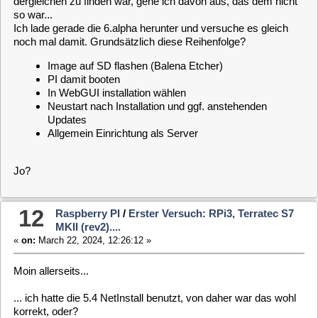
13
Raspberry PI
/
Erster Versuch: RPi3, Terratec S7
MKII (rev2)....
«
on:
March 22, 2024, 09:20:53 »
Hallo liebe Forengemeinde,
ich möchte/will den Thread
"
https://www.minidvblinux.de/forum/index.php/topic,9802.0.html
"
nicht kapern und generiere daher lieber einen neuen Thread
dazu...
Ich habe gestern beim Aufräumen eine nagelneue
Terratec S7
MKII (rev2)
ausgegraben. Hatte ich nicht mehr auf dem
Schirm, das ich sowas habe. Also erst einmal am PC
(WIN10proX64) ausprobiert und trotz korrekter Treiber einen
BSOD nach dem anderen... Nicht witzig...
Da ich aber auch noch etliche PI's rumliegen habe, habe ich
mich auf die Suche begeben nach einem System, welches die
Nutzung der Box doch noch ermöglicht, vielleicht sogar als
Server... Gelandet bin ich dann hier und habe es gestern
einfach mal probiert... Leider aber ohne wirklichen Erfolg.
Ich habe das System headless aufgesetzt. Das funktionierte
soweit auch ganz gut. Nach Auswahl der Installation in der
WebGUI und neustart habe ich dann mal die BOX angesteckt.
Aber eine Reaktion, geschweige denn irgendwelche erwartete
Möglichkeiten (Scannen, Schauen, ...) blieben mir verwehrt.
Dann habe ich mich nochmals an de Anleitung
"
https://www.minidvblinux.de/wiki/mld/tutorials/installation_raspberry_als_server