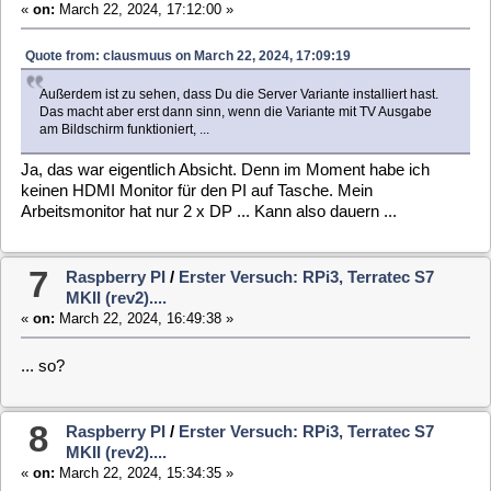
Falls das tatsächlich an der Box/Treiber liegt (unter WIN macht
die ja lecker BSOD), muss ich mir was anderes suchen. Was
ist von den Folgenden zu halten? Viel Auswahl gibt es ja nicht
mehr ...
https://www.ebay.de/itm/166653468177
https://www.ebay.de/itm/116110185032
9
Raspberry PI
/
Erster Versuch: RPi3, Terratec S7
MKII (rev2)....
«
on:
March 22, 2024, 14:39:10 »
... komische Sache...
Ich habe es jetzt nochmal versucht und erhalte nach der
Installation und Aufruf der WebGUI die angehängte Ansicht.
Dabei fällt auf, das DVB von selbst wieder abgewählt ist. Auch
unter "VDR-OSD" ist nichts zu sehen und es lässt sich auch
nichts aufklappen...
Die Fehlermeldungen hatte ich nun nicht mehr, warum auch
immer. Ich betreibe hier zwei synchrone NTP-Server im LAN,
die per DHCP und Broadcast bekannt gegeben werden. Gab
es bisher bei keinem der Systeme Probleme mit. Daher mag
ich das ausschließen wollen. Aber da es nu weg is, is ja alles
in Butter...