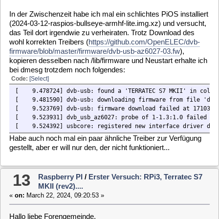
lang gehangelt. Hier fiel mir auf, das spätestens ab dem Punkt
"MLD konfigurieren über das SSH Terminal / Wir brauchen ein
paar Pakete und andere fliegen raus:" deutlich Probleme
auftreten und auch irgendwie den anderen Anleitungen
widersprechen. Spätestens am Punkt "opkg install dvb" ist
schulz; lässt sich nicht installieren.
Da ich nun aufgrund der sich teils widersprechenden
Anleitungen etwas ratlos bin, würde ich mich freuen, wenn
mich mal jemand an die Hand nimmt und mich hier von ganz
vorne durch die Aktion leitet... Derweil mache ich die SD-Karte
mal platt und bereite die für die Aufnahme ... welcher Version?
vor...
Letztlich möchte ich dann die S7 zusammen mit dem PI auf
dem Dachboden an den Balken tackern und dann lediglich von
einem beliebigen System aus im LAN einfach nur schauen...
Aufzeichnungen sind nicht geplant...
DLzG
Micha