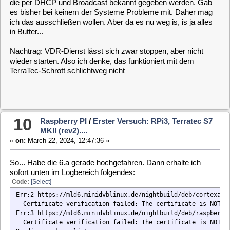
passiert... nichts...
Korrektur: VDR scheint zu laufen. Schiebt der das jetzt auf den
HDMI des PI? Ich dachte, das sehe ich dann in der
WebGUI?!? Ich glaube, da habe ich was vollkommen falsch
verstanden...
11
Raspberry PI
/
Erster Versuch: RPi3, Terratec S7
MKII (rev2)....
«
on:
March 22, 2024, 12:35:28 »
... kann ich nicht beurteilen. Da aber in den Menüs nichts
dergleichen zu finden war, gehe ich davon aus, das dem nicht
so war...
Ich lade gerade die 6.alpha herunter und versuche es gleich
noch mal damit. Grundsätzlich diese Reihenfolge?
Image auf SD flashen (Balena Etcher)
PI damit booten
In WebGUI installation wählen
Neustart nach Installation und ggf. anstehenden
Updates
Allgemein Einrichtung als Server
Jo?