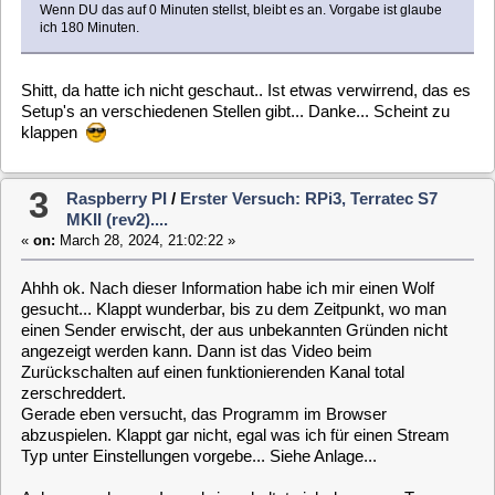
3
Raspberry PI
/
Erster Versuch: RPi3, Terratec S7
MKII (rev2)....
«
on:
March 28, 2024, 21:02:22 »
Ahhh ok. Nach dieser Information habe ich mir einen Wolf
gesucht... Klappt wunderbar, bis zu dem Zeitpunkt, wo man
einen Sender erwischt, der aus unbekannten Gründen nicht
angezeigt werden kann. Dann ist das Video beim
Zurückschalten auf einen funktionierenden Kanal total
zerschreddert.
Gerade eben versucht, das Programm im Browser
abzuspielen. Klappt gar nicht, egal was ich für einen Stream
Typ unter Einstellungen vorgebe... Siehe Anlage...
Ach so, noch was: Irgendwie schaltet sich der ganze Trum von
selber aus, wenn ich länger nicht drauf zugegriffen habe. Kann
man das abstellen?
Und noch einer: Bei Aktivierung WOL...
Code:
[Select]
The following packages have unmet dependencies:
ethtool : Depends: libmnl0 (>= 1.0.4) but it is not installable
E: Unable to correct problems, you have held broken packages.
4
Raspberry PI
/
Erster Versuch: RPi3, Terratec S7
MKII (rev2)....
«
on:
March 28, 2024, 14:39:55 »