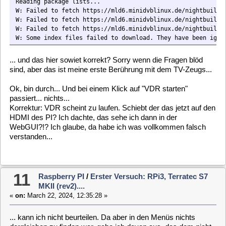
12
Raspberry PI
/
Erster Versuch: RPi3, Terratec S7
MKII (rev2)....
«
on:
March 22, 2024, 12:26:12 »
Moin allerseits...
... ich hatte die 5.4 NetInstall benutzt, von daher war das wohl
korrekt, oder?
In der Zwischenzeit habe ich mal ein schlichtes PiOS installiert
(2024-03-12-raspios-bullseye-armhf-lite.img.xz) und versucht,
das Teil dort irgendwie zu verheiraten. Trotz Download des
wohl korrekten Treibers (
https://github.com/OpenELEC/dvb-
firmware/blob/master/firmware/dvb-usb-az6027-03.fw
),
kopieren desselben nach /lib/firmware und Neustart erhalte ich
bei dmesg trotzdem noch folgendes:
Code:
[Select]
[ 9.478724] dvb-usb: found a 'TERRATEC S7 MKII' in cold state, will tr
[ 9.481590] dvb-usb: downloading firmware from file 'dvb-usb-az6027-0
[ 9.523769] dvb-usb: firmware download failed at 17103 with -22
[ 9.523931] dvb_usb_az6027: probe of 1-1.3:1.0 failed with error -22
[ 9.524392] usbcore: registered new interface driver dvb_usb_az6027
Habe auch noch mal ein paar ähnliche Treiber zur Verfügung
gestellt, aber er will nur den, der nicht funktioniert...