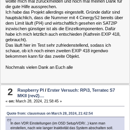
inzwischen günstiger ist als die Einzelkomponenten. Dafür
habe ich mich letztlich auch entschieden (Kathrein EXIP 418,
gebraucht).
Das läuft hier im Test sehr zufriedenstellend, sodass ich
schaue, ob ich noch einen zweiten EXIP 418 irgendwo
bekommen kann für das zweite Objekt.
Nochmals vielen Dank an Euch alle
2
Raspberry PI
/
Erster Versuch: RPi3, Terratec S7
MKII (rev2)....
«
on:
March 28, 2024, 21:58:45 »
Quote from: clausmuus on March 28, 2024, 21:42:54
In den VDR Einstellungen (im OSD Setup/VDR/...) kann man
einstellen, nach wie langer Inaktivität das System abschalten soll.
Wenn DU das auf 0 Minuten stellst, bleibt es an. Vorgabe ist glaube
ich 180 Minuten.
Shitt, da hatte ich nicht geschaut.. Ist etwas verwirrend, das es
Setup's an verschiedenen Stellen gibt... Danke... Scheint zu
klappen