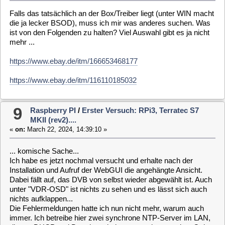
Nachtrag: VDR-Dienst lässt sich zwar stoppen, aber nicht
wieder starten. Also ich denke, das funktioniert mit dem
TerraTec-Schrott schlichtweg nicht
10
Raspberry PI
/
Erster Versuch: RPi3, Terratec S7
MKII (rev2)....
«
on:
March 22, 2024, 12:47:36 »
So... Habe die 6.a gerade hochgefahren. Dann erhalte ich
sofort unten im Logbereich folgendes:
Code:
[Select]
Err:2 https://mld6.minidvblinux.de/nightbuild/deb/cortexa7t2hf-neon-vfpv
Certificate verification failed: The certificate is NOT trusted. The ce
Err:3 https://mld6.minidvblinux.de/nightbuild/deb/raspberrypi3 ./ InRele
Certificate verification failed: The certificate is NOT trusted. The ce
Reading package lists...
W: Failed to fetch https://mld6.minidvblinux.de/nightbuild/deb/all/./In
W: Failed to fetch https://mld6.minidvblinux.de/nightbuild/deb/cortexa7
W: Failed to fetch https://mld6.minidvblinux.de/nightbuild/deb/raspberr
W: Some index files failed to download. They have been ignored, or old o
... und das hier sowiet korrekt? Sorry wenn die Fragen blöd
sind, aber das ist meine erste Berührung mit dem TV-Zeugs...
Ok, bin durch... Und bei einem Klick auf "VDR starten"