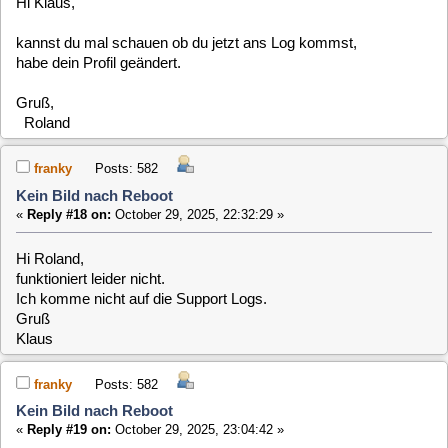
funktioniert leider nicht.
Ich komme nicht auf die Support Logs.
Gruß
Klaus
franky
Posts: 582
Kein Bild nach Reboot
«
Reply #19 on:
October 29, 2025, 23:04:42 »
Hallo Stefan,
ich habe dein Log bekommen und angeschaut.
Ich kann aber leider keinen Grund für dein Problem finden.
Du hast aber jede Menge VDR Plugins aktiviert, die ich bei
meinen Tests nicht verwendet hatte.
Teste mal eine Neuinstallation ohne zusätzliche VDR-Plugins
zu installieren.
Evtl. macht ja eines der Plugins Probleme.
Gruß
Klaus
franky
Posts: 582
Kein Bild nach Reboot
«
Reply #20 on:
October 29, 2025, 23:40:11 »
Hallo Stefan,