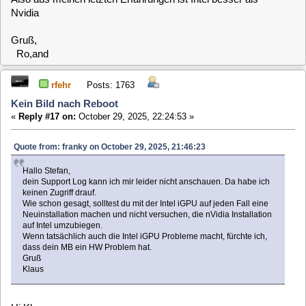
Quote from: franky on October 29, 2025, 21:46:23
Hallo Stefan,
dein Support Log kann ich mir leider nicht anschauen. Da habe ich
keinen Zugriff drauf.
Wie schon gesagt, solltest du mit der Intel iGPU auf jeden Fall eine
Neuinstallation machen und nicht versuchen, die nVidia Installation
auf Intel umzubiegen.
Wenn tatsächlich auch die Intel iGPU Probleme macht, fürchte ich,
dass dein MB ein HW Problem hat.
Gruß
Klaus
Hi Klaus,
kannst du mal schauen ob du jetzt ans Log kommst,
habe dein Profil geändert.
Gruß,
Roland
franky
Posts: 582
Kein Bild nach Reboot
«
Reply #18 on:
October 29, 2025, 22:32:29 »
Hi Roland,