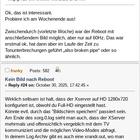
720x480i 60.00 59.94
[ 127.682] (II) modeset(0): Using user preference for initial modes
640x480 75.00 72.81 66.67 60.00 59.94
[ 127.682] (II) modeset(0): Output HDMI-2 using initial mode 1280x720 
Quote from: hdvdr on October 30, 2025, 17:24:09
720x400 70.08
DP-1 disconnected (normal left inverted right x axis y axis)
..
Zwischendurch (vorletzte Woche) war der Reboot mit
anschließendem Bild möglich, aber nur auf 60Hz. Das war erstmal
ok, hat dann aber im Laufe der Zeit zu Tonunterbrechungen geführt
„also broken pipe“ oder so ähnlich.
Bei 60Hz müsstest du in den Plugin-Einstellungen von
softhddevice den 60HZ Workaround aktivieren.
Ansonsten gibt es Mikroruckler im Bild und Tonprobleme.
Da die Sender ja mit 50Hz senden, ist es natürlich optimaler
die GPU auf 50Hz zu konfigurieren.
hdvdr
Posts: 13
Kein Bild nach Reboot
«
Reply #26 on:
October 31, 2025, 20:39:17 »
Hallo Klaus,
es funktioniert!
Ich habe neu installiert, erstmal nur die Standard-Pakete, im
webif HDMI-2/FullHD/50Hz gewählt: kein Bild.
Paket Updates installiert, gebootet: Bild!!!
Und zwar mit der iGPU. Habe jetzt noch meine GT710 und