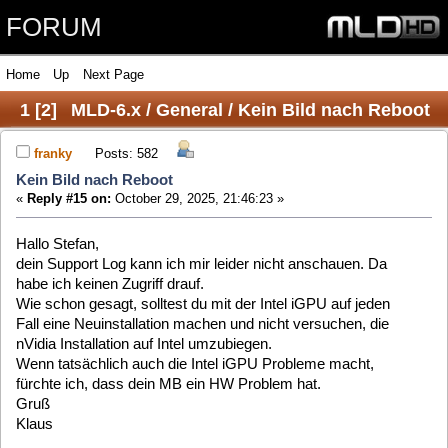
FORUM
Home
Up
Next Page
1
[
2
]
MLD-6.x / General / Kein Bild nach Reboot
franky
Posts: 582
Kein Bild nach Reboot
«
Reply #15 on:
October 29, 2025, 21:46:23 »
Hallo Stefan,
dein Support Log kann ich mir leider nicht anschauen. Da
habe ich keinen Zugriff drauf.
Wie schon gesagt, solltest du mit der Intel iGPU auf jeden
Fall eine Neuinstallation machen und nicht versuchen, die
nVidia Installation auf Intel umzubiegen.
Wenn tatsächlich auch die Intel iGPU Probleme macht,
fürchte ich, dass dein MB ein HW Problem hat.
Gruß
Klaus
rfehr
Posts: 1763
Kein Bild nach Reboot
«
Reply #16 on:
October 29, 2025, 22:19:15 »