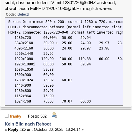
die neue GT730 im Schrank für schlechte Zeiten.
Herzlichen Dank für Deine Unterstützung!
Viele Grüße
Stefan
1
[
2
]
MLD-6.x / General / Kein Bild nach Reboot
Home
Up
Next Page
Jump to:
Users Online
0 Members and 1 Guest are viewing this topic.