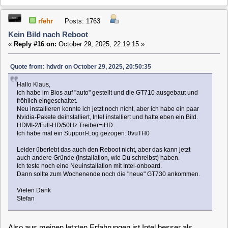
Quote from: hdvdr on October 29, 2025, 20:50:35
Hallo Klaus,
ich habe im Bios auf "auto" gestellt und die GT710 ausgebaut und
fröhlich eingeschaltet.
Neu installieren konnte ich jetzt noch nicht, aber ich habe ein paar
Nvidia-Pakete deinstalliert, Intel installiert und hatte eben ein Bild.
HDMI-2/Full-HD/50Hz Treiber=iHD.
Ich habe mal ein Support-Log gezogen: 0vuTH0
Leider überlebt das auch den Reboot nicht, aber das kann jetzt
auch andere Gründe (Installation, wie Du schreibst) haben.
Ich teste noch eine Neuinstallation mit Intel-onboard.
Dann sollte zum Wochenende noch die "neue" GT730 ankommen.
Vielen Dank
Stefan
Also aus meinen letzten Erfahrungen ist Intel besser als
Nvidia
Gruß,
Ro,and
rfehr
Posts: 1763
Kein Bild nach Reboot
«
Reply #17 on:
October 29, 2025, 22:24:53 »