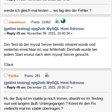
Perlbo
Posts: 281
(gelöst testing) epg2vdr MySQL Host Adresse
«
Reply #6 on:
December 22, 2015, 20:05:27 »
Hi, der Bug ist im stable ja noch immer, obwohl es im Testing
nun seit langem läuft. Untergegangen ? Könnt ihr den Fix
vielleicht mal ins stable übertragen ?
Vielen Dank ..
clausmuus
Posts: 21462
(gelöst testing) epg2vdr MySQL Host Adresse
«
Reply #7 on:
December 26, 2015, 12:08:46 »
Hi,
wir haben am 22. die meisten testing Änderungen nach stable
übertragen. Dieses Paket sollte auch dabei gewesen sein.
Inzwischen ist's auf jedenfall auch im Stable Zweig mit drin.
Claus
[
1
]
MLD-5.x / General / (gelöst testing) epg2vdr
Home
Up
Next Page