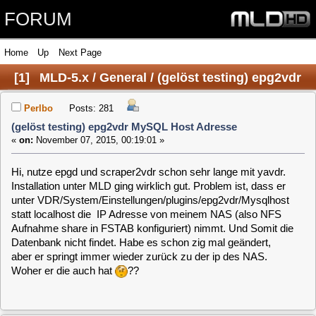
FORUM
Home
Up
Next Page
[
1
]
MLD-5.x / General / (gelöst testing) epg2vdr
MySQL Host Adresse
Perlbo
Posts: 281
(gelöst testing) epg2vdr MySQL Host Adresse
«
on:
November 07, 2015, 00:19:01 »
Hi, nutze epgd und scraper2vdr schon sehr lange mit yavdr.
Installation unter MLD ging wirklich gut. Problem ist, dass er
unter VDR/System/Einstellungen/plugins/epg2vdr/Mysqlhost
statt localhost die IP Adresse von meinem NAS (also NFS
Aufnahme share in FSTAB konfiguriert) nimmt. Und Somit die
Datenbank nicht findet. Habe es schon zig mal geändert,
aber er springt immer wieder zurück zu der ip des NAS.
Woher er die auch hat
??
Perlbo
Posts: 281
epg2vdr MySQL Host Adresse
«
Reply #1 on:
November 07, 2015, 14:56:25 »