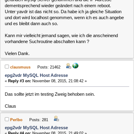
clausmuus
Posts: 21462
epg2vdr MySQL Host Adresse
«
Reply #3 on:
November 08, 2015, 21:08:42 »
Das sollte jetzt im testing Zweig behoben sein.
Claus
Perlbo
Posts: 281
epg2vdr MySQL Host Adresse
«
Reply #4 on:
November 08, 2015, 21:49:02 »
werde ich gleich mal testen ... wo lag den der Fehler ?
clausmuus
Posts: 21462
(gelöst testing) epg2vdr MySQL Host Adresse
«
Reply #5 on:
November 09, 2015, 10:40:34 »
Der Test ob der mysql Server bereits erkannt wurde und
weiterhin erreichbar ist, war fehlerhaft. Deshalb wurde bei
jedem Start erneut nach dem mysql Server gesucht.
Claus