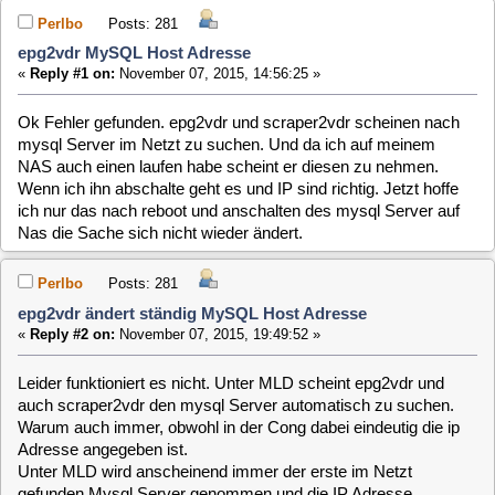
Ok Fehler gefunden. epg2vdr und scraper2vdr scheinen nach
mysql Server im Netzt zu suchen. Und da ich auf meinem
NAS auch einen laufen habe scheint er diesen zu nehmen.
Wenn ich ihn abschalte geht es und IP sind richtig. Jetzt hoffe
ich nur das nach reboot und anschalten des mysql Server auf
Nas die Sache sich nicht wieder ändert.
Perlbo
Posts: 281
epg2vdr ändert ständig MySQL Host Adresse
«
Reply #2 on:
November 07, 2015, 19:49:52 »
Leider funktioniert es nicht. Unter MLD scheint epg2vdr und
auch scraper2vdr den mysql Server automatisch zu suchen.
Warum auch immer, obwohl in der Cong dabei eindeutig die ip
Adresse angegeben ist.
Unter MLD wird anscheinend immer der erste im Netzt
gefunden Mysql Server genommen und die IP Adresse
dementsprechend wieder geändert nach einem reboot.
Unter yavdr ist das nicht so. Da habe ich ja gleiche Situation
und dort wird localhost genommen, wenn ich es auch angebe
und es bleibt dann auch so.
Kann mir vielleicht jemand sagen, wie ich die anscheinend
vorhandene Suchroutine abschalten kann ?
Vielen Dank.