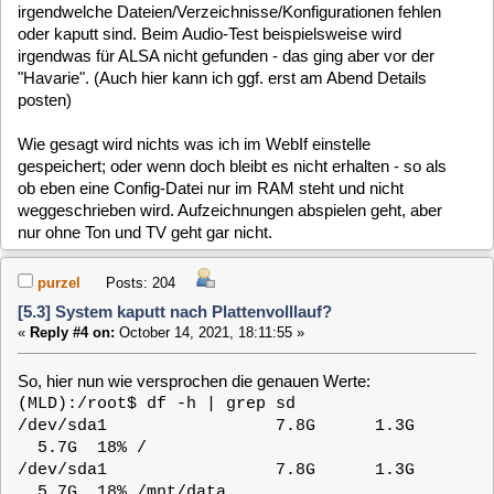
/dev/sda2 457.7G 421.2G
36.6G 92% /mnt/sda2
data:sda2 465.5G 422.4G
42.3G 91% /data
Und eine neue Erkenntnis: die Datei /etc/rc.config ist leer (!),
was bestimmt falsch ist. Sie hat den Zeitstempel vom Boot-
Zeitpunkt.
clausmuus
Posts: 21462
[5.3] System kaputt nach Plattenvolllauf?
«
Reply #5 on:
October 14, 2021, 19:05:40 »
Ich sehe Das bei Dir sowohl die Root Partition als auch eine
Datenpartition für die Daten verwendet werden. Das ist eine
Kombination die mir nicht als Standard bekannt vorkommt.
Am besten gehst Du einmal in's Setup und entfernst das
Laufwerk sda1 bei dem Datenlaufwerk. Sollte das nicht
möglich sein (ich kenne die MLD-5.3 nicht mehr so genau),
kannst Du in der /etc/fstab den Mergerfs Mount entfernen und
/dev/sda2 direkt nach /data mounten.
Um Deine defekten bzw. fehlenden Konfigurations Dateien
wieder herzustellen, kannst Du Dir diese aus einem älterem
Snapshot heraussuchen. Dafür musst Du die root partition so