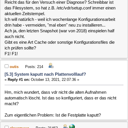
F1! F1!
outis
Posts: 214
[5.3] System kaputt nach Plattenvolllauf?
«
Reply #1 on:
October 13, 2021, 22:07:36 »
Hm, mich wundert, dass vdr nicht die alten Aufnahmen
automatisch löscht. Ist das so konfiguriert, dass er das nicht
macht?
Zum eigentlichen Problem: Ist die Festplatte kaputt?
clausmuus
Posts: 21462
[5.3] System kaputt nach Plattenvolllauf?
«
Reply #2 on:
October 13, 2021, 22:49:41 »
Das Problem dürfte die voll gelaufende root Partition sein.
Solange die voll ist, lässt sich auch kein älterer Snapshot
einspielen. Viel mehr besteht die Gefahr, dass auch dieser
nach dem einspielen beschädigt wird (ich weiß grad nicht
auswendig ob der dabei "kopiert" wird).
Was Du also eigentlich machen musst, ist die Ursache des
Speichermangels beseitigen. Da Du bereits auf einen älteren
Snapshot gewechselt bist, kannst Du (sofern das erfolgreich
war), den Stand von vor ein paar Tagen löschen, denn der