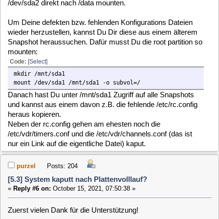
Im Setup (WebIf) kann ich alles mögliche machen - jedoch ist
ja genau nichts persistent. Außerdem meine ich mich zu
erinnern (habe das Ding gerade nicht vor der Nase), dass
GAR KEIN Datenlaufwerk da eingetragen ist; schließlich ist
die rc.config ja nicht da bzw. leer. Oder (vielleicht wichtige
Frage): schreibt das WebIf noch eine weitere Config Datei
irgendwo hin?
In der /etc/fstab gucke ich nachher mal nach...
Die channels conf ist tatsächlich (auch) ein Problem: der
Symlink zeigt ins Leere. Wenn ich über WebIf eine
channnels.conf auswähle hat das genauso wenig Erfolg wie
das manuelle setzen (ln -s ...) des Symlinks: nach (Neu)Start
des VDR ist der Symlink wieder weg bzw. zeigt wieder ins
Leere.
Eine timers.conf ist zwar da aber leer -
das
sollte allerdings
kein Problem sein, die legt der VDR dynamisch selbst an
wenn er sie braucht. Keine Timer -> keine timers.conf
Dem Tipp mit den Snapshots werde ich nachher mal
nachkommen, in der Hoffnung es bringt was - denn das
KOMPLETTE zurückspielen eines Snapshot brachte ja
nichts (siehe oben).
Außerdem - das fällt mir jetzt erst ein: ich hatte bei den Tests
vor ein paar Tagen keine Tastatur dran, nur eine SSH