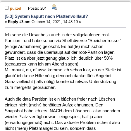
Snapshot habe ich erst NACH dem Löschen - also nachdem
wieder Platz verfügbar war - eingespielt; half ja aber
(erwartungsgemäß) nicht. Das aktuelle Problem scheint also
nicht (mehr) Platzmangel zu sein, sondern dass
irgendwelche Dateien/Verzeichnisse/Konfigurationen fehlen
oder kaputt sind. Beim Audio-Test beispielsweise wird
irgendwas für ALSA nicht gefunden - das ging aber vor der
"Havarie". (Auch hier kann ich ggf. erst am Abend Details
posten)
Wie gesagt wird nichts was ich im WebIf einstelle
gespeichert; oder wenn doch bleibt es nicht erhalten - so als
ob eben eine Config-Datei nur im RAM steht und nicht
weggeschrieben wird. Aufzeichnungen abspielen geht, aber
nur ohne Ton und TV geht gar nicht.
purzel
Posts: 204
[5.3] System kaputt nach Plattenvolllauf?
«
Reply #4 on:
October 14, 2021, 18:11:55 »
So, hier nun wie versprochen die genauen Werte:
(MLD):/root$ df -h | grep sd
/dev/sda1 7.8G 1.3G
5.7G 18% /
/dev/sda1 7.8G 1.3G
5.7G 18% /mnt/data