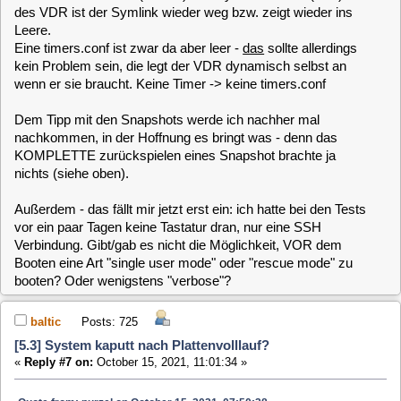
[5.3] System kaputt nach Plattenvolllauf?
«
Reply #8 on:
October 15, 2021, 13:46:53 »
Eine Neuinstallation ist nicht unbedingt nötig. Du kannst auch
einfach noch einmal den 3 Jahre alten Snapshot wieder
herstellen. Da Du inzwischen Platz geschaffen hast, sollte
das diesmal auch helfen.
Der Link auf die channels.conf wird beim VDR Start anhand
der Configuration in der rc.config erstellt. Da diese z.Z. defekt
ist, klappt auch das Link setzen nicht.
Für die Anzeige der Datenlaufwerks-Konfiguration wird die
rc.config nicht benötigt. Für das ändern hingegen schon.
Wenn das schreiben in die Datei nicht funktioniert, kann auch
nichts konfiguriert werden.
Wie gesagt ist das bei der MLD nicht normal, dass die root
Partition für Daten genommen wird, sofern eine andere
Partition dafür zur Verfügung steht. Es kann aber sein, dass
dieses Verhalten zeitweilig mal vorhanden war. Das weiß ich
nicht mehr so genau.
purzel
Posts: 204
[5.3] System kaputt nach Plattenvolllauf?
«
Reply #9 on:
October 15, 2021, 14:17:19 »
Ich habe gerade nur wenig Zeit, will aber eine Neuinstallation