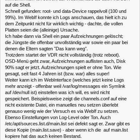
Platten seien die (alleinige) Ursache.
Ich habe dann via Shell ein paar Aufzeichnungen gelöscht;
die Jüngste die offenbar unvollständig war sowie ein paar bei
denen die Eltern sagten "Das kann weg".
Trotzdem startet der VDR nicht vollständig (trotz reboot).
OSD-Menü geht zwar, Aufzeichnungen auflisten auch, Disk
90% sagt er jetzt. Aufzeichnungen spielt er ohne Ton. Wie
gesagt, seit fast 4 Jahren ist (bzw. war) alles super!
Weiter kann ich im WebInterface (welches jetzt keine Logs
mehr anzeigt - offenbar weil /var/log/messages ein Symlink
auf /dev/null ist) einstellen was ich will, es wird nicht
gespeichert. Beispielsweise zeigt die channels.conf auf eine
nicht existente Datei, ein manuelles neu setzen überlebt
genauso wenig wie der Versuch es via WebIf zu setzen.
Ebenso Einstellungen von Log-Level oder Ton. Auch
/etc/apt/sources.list.d/main.list sei defekt sagt er. Zwar gibt es
diese Kopie (main.list.save) - aber wenn ich die auf main.list
kopiere hat das auch keinen Bestand.
Reicht das für den Versuch einer Diagnose? Schreibbar ist
das Filesystem, so hat z.B. /etc/vdr/setup.conf immer einen
aktuellen Zeitstempel.
Ich will natürlich - weil ich wochenlange Konfigurationsarbeit
drin habe - vermeiden, "mal eben" neu zu installieren...
Ach ja, den letzten Snapshot (war von 2018) einspielen half
auch nicht.
Gibt es eine Art Cache oder sonstige Konfigurationsfiles die
ich prüfen sollte?