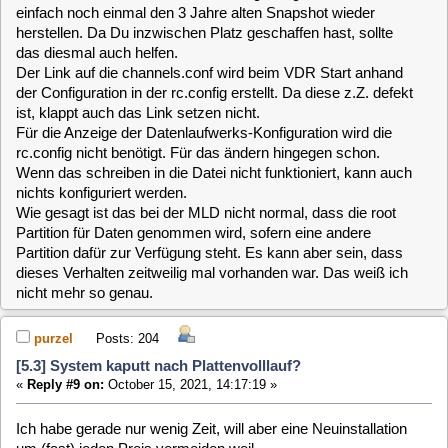
diesmal, aufgrund der gewonnenen Erfahrungen, weitgehend
wegfallen.
Gruß
Peter
clausmuus
Posts: 21462
[5.3] System kaputt nach Plattenvolllauf?
«
Reply #11 on:
October 16, 2021, 12:20:04 »
Für den Fall einer Neuinstallation, solltest Du Dir zuvor auf
jeden Fall Deine Fernbedienungs Konfiguration merken, denn
das ist meistens der größte Knackpunkt.
Du kannst Deine Neuinstallation aber ja auch für's erste auf
nen USB Stick machen, und nur wenn's zufriedenstellend ist,
auch die Festplatte übertragen.
purzel
Posts: 204
[5.3] System kaputt nach Plattenvolllauf?
«
Reply #12 on:
October 16, 2021, 15:03:22 »
Tagchen,
nun haben sich doch mehr Punkte angesammelt... Ich kann
ja bei den Eltern immer nur dann am VDR (inkl. TV) nur dann