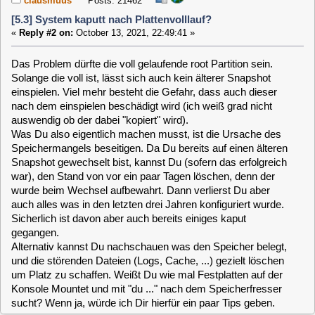
wurde beim Wechsel aufbewahrt. Dann verlierst Du aber
auch alles was in den letzten drei Jahren konfiguriert wurde.
Sicherlich ist davon aber auch bereits einiges kaput
gegangen.
Alternativ kannst Du nachschauen was den Speicher belegt,
und die störenden Dateien (Logs, Cache, ...) gezielt löschen
um Platz zu schaffen. Weißt Du wie mal Festplatten auf der
Konsole Mountet und mit "du ..." nach dem Speicherfresser
sucht? Wenn ja, würde ich Dir hierfür ein paar Tips geben.
purzel
Posts: 204
[5.3] System kaputt nach Plattenvolllauf?
«
Reply #3 on:
October 14, 2021, 14:43:19 »
Ich sehe die Ursache ja auch in der vollgelaufenen root-
Partition - und habe schon via Shell diverse "Speicherfresser"
(einige Aufnahmen) gelöscht. Es hat(te) mich schon
gewundert, dass die überhaupt auf der root-Partition lagen.
Platz ist da aber jetzt genug glaub' ich; deutlich über 50%
(genaueres kann ich am Abend sagen).
Mit mount, du, df usw. komme ich schon klar, an der Stelle ist
glaub' ich keine Hilfe nötig; dennoch danke für's Angebot.
Ganz vielleicht (falls nötig) könnte ich etwas Unterstützung
zum mergerfs gebrauchen.
Auch die data Partition ist ein bißchen freier nach Löschen
einiger nicht (mehr) benötigter Aufzeichnungen. Den