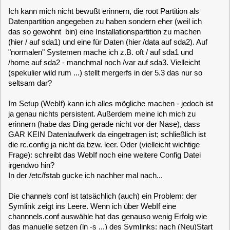
Verbindung. Gibt/gab es nicht die Möglichkeit, VOR dem
Booten eine Art "single user mode" oder "rescue mode" zu
booten? Oder wenigstens "verbose"?
baltic
Posts: 725
[5.3] System kaputt nach Plattenvolllauf?
«
Reply #7 on:
October 15, 2021, 11:01:34 »
Quote from: purzel on October 15, 2021, 07:50:38
Gibt/gab es nicht die Möglichkeit, VOR dem Booten eine Art "single
user mode" oder "rescue mode" zu booten? Oder wenigstens
"verbose"?
Wenn das Logo zum ersten Mal erscheint, sieht man
darunter eine Auswahlliste. Ist allerdings nur sehr schwach
zu erkennen. Dort kannst Du z.B. verbose auswählen oder
den Snapshot-Manager.
Allerdings würde ich mir bei einem so "verquasten" System
wirklich überlegen, es neu aufzusetzen. Ist wahrscheinlich
deutlich stressärmer und auch noch schneller.
Ein vorheriger Test der Platte wäre natürlich auch sinnvoll -
und das vorherige Wegspeichern der Daten nicht vergessen.
clausmuus
Posts: 21462