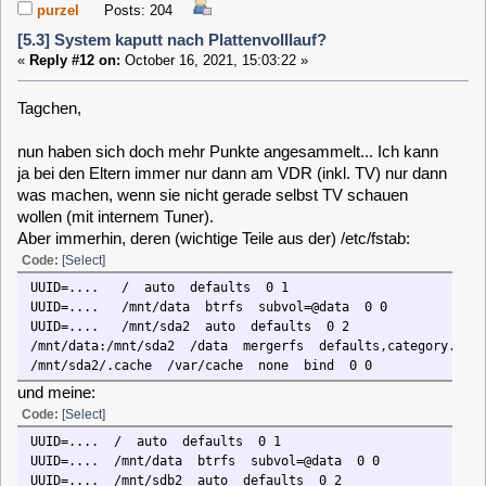
purzel
Posts: 204
[5.3] System kaputt nach Plattenvolllauf?
«
Reply #13 on:
October 16, 2021, 20:45:58 »
Es bot sich heute schon eine Gelegenheit... und es gibt
Teilerfolge!
Ich habe eine Tastatur dran gesteckt und "verbose" gewählt:
- das Kernelmodul it87 kann nicht geladen werden: "device or
resource busy" -> ist aber anscheinend nicht schlimm, ich
bekomme trotzdem Temperaturen
- /var/cache konnte nicht eingebunden (mount) werden ->
das konnte ich später durch neu anlegen von
/mnt/sda2/.cache fixen
- /sys/class/rc is missing -> wozu ist das gut? Die
Fernbedienung funktioniert (ich verwende das RCU Plugin)
- der symlink remote.conf zeigte auf eine falsche (immerhin
existierende) Kanalliste -> ließ sich leicht mittels WebIf
korrigieren, hat dann auch endlich Bestand
- /etc/apt/sources.list.d/main.list war immer noch kaputt ->
nach Kopieren von main.list.save blieb es aber endlich
erhalten
- /var/cache/apt/archives fehlt, da habe ich eben erst auf
meinem VDR nachsehen können, was das sein muss (file
oder directory, korrigiere ich morgen)