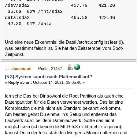
mounten:
Code:
[Select]
mkdir /mnt/sda1
mount /dev/sda1 /mnt/sda1 -o subvol=/
Danach hast Du unter /mnt/sda1 Zugriff auf alle Snapshots
und kannst aus einem davon z.B. die fehlende /etc/rc.config
heraus kopieren.
Neben der rc.config gehen am ehesten noch die
/etc/vdr/timers.conf und die /etc/vdr/channels.conf (das ist
nur ein Link auf die eigentliche Datei) kaput.
purzel
Posts: 204
[5.3] System kaputt nach Plattenvolllauf?
«
Reply #6 on:
October 15, 2021, 07:50:38 »
Zuerst vielen Dank für die Unterstützung!
Ich kann mich nicht bewußt erinnern, die root Partition als
Datenpartition angegeben zu haben sondern eher (weil ich
das so gewohnt bin) eine Installationspartition zu machen
(hier / auf sda1) und eine für Daten (hier /data auf sda2). Auf
"normalen" Systemen mache ich z.B. oft / auf sda1 und
/home auf sda2 - manchmal noch /var auf sda3. Vielleicht
(spekulier wild rum ...) stellt mergerfs in der 5.3 das nur so
seltsam dar?