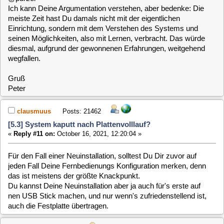
schnell von Hand angelegt - und musste dann erstmal
weichen...
Ergo auch noch kein Test mit verbose & Co. :-(
Aber morgen fahren sie für eine Woche weg, da ist dann
mehr Gelegenheit ;-)
Quote from: baltic on October 16, 2021, 09:09:46
... Die meiste Zeit hast Du damals nicht mit der eigentlichen
Einrichtung, sondern mit dem Verstehen des Systems und seinen
Möglichkeiten, also mit Lernen, verbracht. Das würde diesmal,
aufgrund der gewonnenen Erfahrungen, weitgehend wegfallen.
Hier mag ich zumindest teilweise widersprechen; das ist aber
auf keinen Fall böse gemeint. Ich HABE in der Tat SEHR
VIEL Zeit mit der Einrichtung (Konfiguration, Scripte
anpassen usw.) verbracht. Mag sein, dass das Lernen
reduziert wäre - die lange Konfigurations- und "Hinbieg-"
Orgie bliebe aber. Das ist allerdings mein Problem ;-)
FALLS ich neu installieren müsste würde ich ohnehin das
ganze /etc Verzeichnis vorher wegsichern, besonders wegen
der ganz conf Dateien inkl. remote.conf für die
Fernbedienung.
Wie gesagt hoffe ich, ab morgen mal ein bisschen länger
"dran bleiben" zu können. Vielleicht hole mich mir die Kiste
auch zu mir...