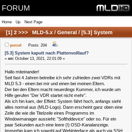
FORUM
Home
Up
Next Page
[
1
]
2
>>>
MLD-5.x / General / [5.3] System
kaputt nach Plattenvolllauf?
purzel
Posts: 204
[5.3] System kaputt nach Plattenvolllauf?
«
on:
October 13, 2021, 22:01:09 »
Hallo miteinander!
Seit fast 4 Jahren betreibe ich sehr zufrieden zwei VDRs mit
MLD 5.3 - einen bei mir und einen bei meinen Eltern.
Der bei den Eltern macht neuerdings Kummer, ich wurde um
Hilfe gerufen "Der VDR startet nicht mehr".
Als ich hin kam, der Effekt: System fährt hoch, anfangs sieht
alles normal aus (MLD-Logo). Dann erscheint ganz oben eine
Zeile die wie die Titelzeile eines Programms im
Windowmanager aussieht: "Softhddevice" oder so. Für ein
paar Sekunden auch eine leere (!) OSD-Kanalanzeige.
Immerhin kam ich sowohl auf WebInterface als auch via SSH
auf die Shell.
Schnell gefunden: root- und data-Device rappelvoll (100 und
99%). Im WebIf konnte ich Logs anschauen, das hielt ich zu
dem Zeitpunkt nicht für wirklich wichtig - dachte, die vollen