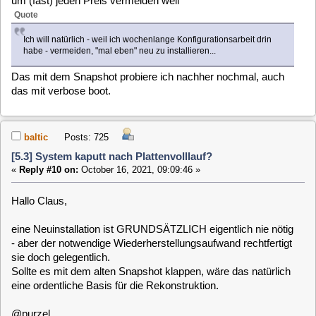
was machen, wenn sie nicht gerade selbst TV schauen
wollen (mit internem Tuner).
Aber immerhin, deren (wichtige Teile aus der) /etc/fstab:
Code:
[Select]
UUID=.... / auto defaults 0 1
UUID=.... /mnt/data btrfs subvol=@data 0 0
UUID=.... /mnt/sda2 auto defaults 0 2
/mnt/data:/mnt/sda2 /data mergerfs defaults,category.create=mfs,direc
/mnt/sda2/.cache /var/cache none bind 0 0
und meine:
Code:
[Select]
UUID=.... / auto defaults 0 1
UUID=.... /mnt/data btrfs subvol=@data 0 0
UUID=.... /mnt/sdb2 auto defaults 0 2
/mnt/data:/mnt/sdb2:/mnt/sdc1 /data mergerfs defaults,category.create
/mnt/sdb2/.cache /var/cache none bind 0 0
/dev/sdc1 /mnt/sdc1 xfs defaults 0 0
Also ähnlich. Ich habe wie gesagt seinerzeit bei der
Installation zwei Partitionen angelegt, in eine MLD installiert
und die Zweite dann als Datenpartition angegeben. Bei mir
kam dann wie gesagt vor ein paar Wochen eine zweite
Datenplatte dazu.
Zwar habe ich den Snapshot eingespielt, konnte aber nicht
mehr prüfen, ob es geklappt hat weil die Eltern Ihre Sendung
schauen wollten. Allerdings war die channels.conf NICHT
dabei, sondern immer noch leer. Ich habe den Symlink noch