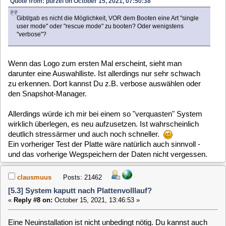
um (fast) jeden Preis vermeiden weil
Quote
Ich will natürlich - weil ich wochenlange Konfigurationsarbeit drin
habe - vermeiden, "mal eben" neu zu installieren...
Das mit dem Snapshot probiere ich nachher nochmal, auch
das mit verbose boot.
baltic
Posts: 725
[5.3] System kaputt nach Plattenvolllauf?
«
Reply #10 on:
October 16, 2021, 09:09:46 »
Hallo Claus,
eine Neuinstallation ist GRUNDSÄTZLICH eigentlich nie nötig
- aber der notwendige Wiederherstellungsaufwand rechtfertigt
sie doch gelegentlich.
Sollte es mit dem alten Snapshot klappen, wäre das natürlich
eine ordentliche Basis für die Rekonstruktion.
@purzel
Ich kann Deine Argumentation verstehen, aber bedenke: Die
meiste Zeit hast Du damals nicht mit der eigentlichen
Einrichtung, sondern mit dem Verstehen des Systems und
seinen Möglichkeiten, also mit Lernen, verbracht. Das würde